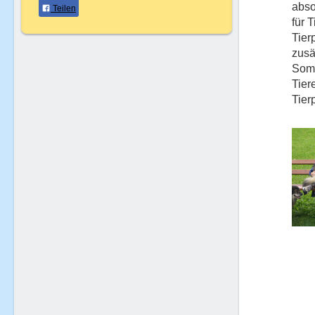
abso
Teilen
für 
Tier
zusä
Somi
Tier
Tier