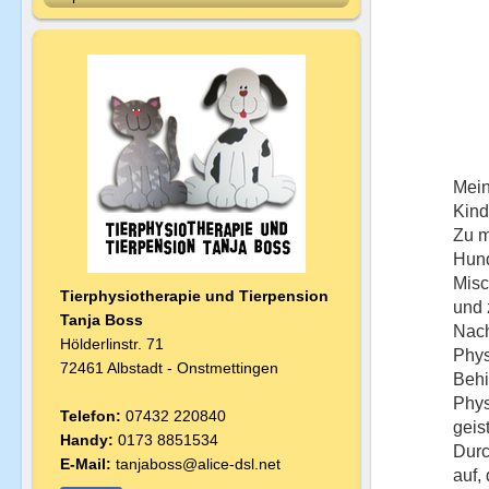
Mein
Kind
Zu m
Hund
Misc
Tierphysiotherapie und Tierpension
und 
T
anja Boss
Nach
Hölderlinstr. 71
Phys
72461 Albstadt - Onstmettingen
Behi
Phys
Telefon:
07432 220840
geis
Handy:
0173 8851534
Durc
E-Mail:
tanjaboss@alice-dsl.net
auf,