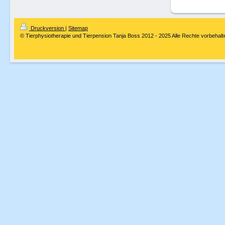
Druckversion
|
Sitemap
© Tierphysiotherapie und Tierpension Tanja Boss 2012 - 2025 Alle Rechte vorbehalt