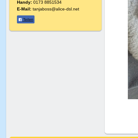
Handy:
0173 8851534
E-Mail:
tanjaboss@alice-dsl.net
Teilen