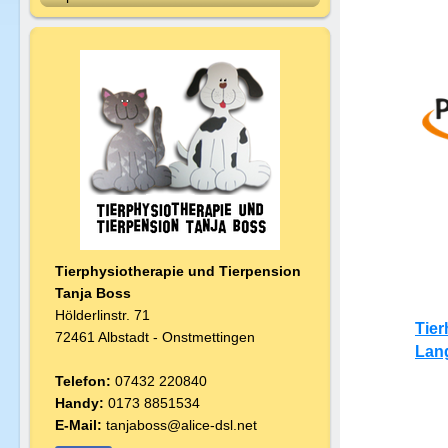
Tierphysiotherapie und Tierpension
T
anja Boss
Hölderlinstr. 71
Tier
72461 Albstadt - Onstmettingen
Lan
Telefon:
07432 220840
Handy:
0173 8851534
E-Mail:
tanjaboss@alice-dsl.net