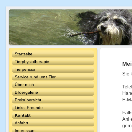
Startseite
Tierphysiotherapie
Mei
Tierpension
Sie 
Service rund ums Tier
Über mich
Tele
Bildergalerie
Han
E-Ma
Preisübersicht
Links, Freunde
Fall
Kontakt
Anli
Anfahrt
gern
Impressum