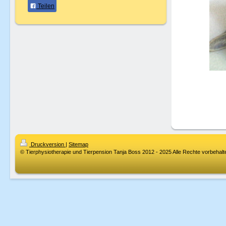
Teilen
Druckversion
|
Sitemap
© Tierphysiotherapie und Tierpension Tanja Boss 2012 - 2025 Alle Rechte vorbehalt