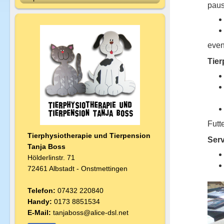
paus
even
Tie
Futt
Tierphysiotherapie und Tierpension
Serv
T
anja Boss
Hölderlinstr. 71
72461 Albstadt - Onstmettingen
Telefon:
07432 220840
Handy:
0173 8851534
E-Mail:
tanjaboss@alice-dsl.net